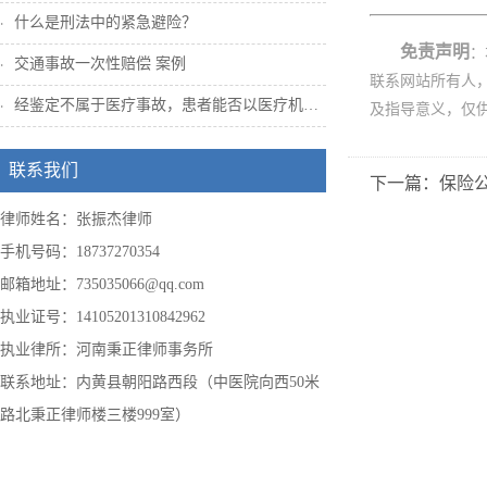
什么是刑法中的紧急避险？
免责声明
：
交通事故一次性赔偿 案例
联系网站所有人
经鉴定不属于医疗事故，患者能否以医疗机构...
及指导意义，仅
联系我们
下一篇：保险
律师姓名：张振杰律师
手机号码：18737270354
邮箱地址：735035066@qq.com
执业证号：14105201310842962
执业律所：河南秉正律师事务所
联系地址：内黄县朝阳路西段（中医院向西50米
路北秉正律师楼三楼999室）