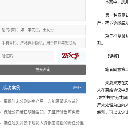
本案中，房
第一种意见
产，故诉争房屋
第二种意见
割。
【评析】
提交咨询
笔者同意第
夫妻双方在
成功案例
更多+
人在离婚协议中
项中注明“无共
离婚时未分割的房产另一方能否请求收益？
产未处理为由向
保险公司若已明确告知，无证行驶当可免责
解释，可以认定
选任过失背景下雇员人身损害赔偿的责任分担