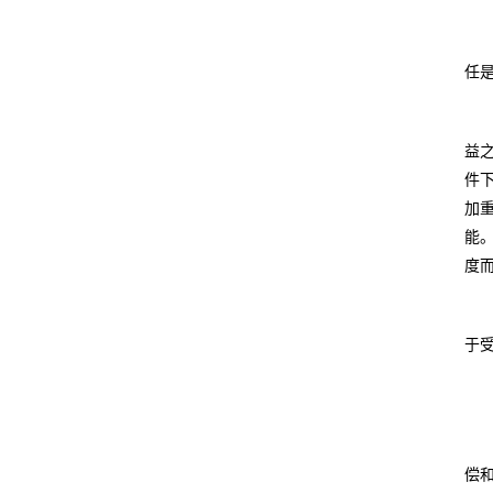
任
益
件
加
能
度而
于
偿