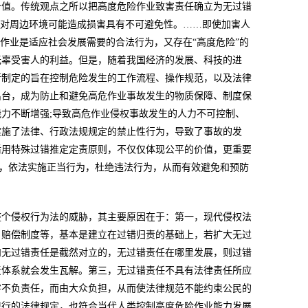
价值。传统观点之所以把高度危险作业致害责任确立为无过错
业对周边环境可能造成损害具有不可避免性。……即使加害人
作业是适应社会发展需要的合法行为，又存在“高度危险”的
无辜受害人的利益。但是，随着我国经济的发展、科技的进
所制定的旨在控制危险发生的工作流程、操作规范，以及法律
出台，成为防止和避免高危作业事故发生的物质保障、制度保
力不断增强;导致高危作业侵权事故发生的人力不可控制、
实施了法律、行政法规规定的禁止性行为，导致了事故的发
适用特殊过错推定定责原则，不仅仅体现公平的价值，更重要
为，依法实施正当行为，杜绝违法行为，从而有效避免和预防
整个侵权行为法的威胁，其主要原因在于：第一，现代侵权法
、赔偿制度等，基本是建立在过错归责的基础上，若扩大无过
和无过错责任是截然对立的，无过错责任在哪里发展，则过错
责体系就会发生瓦解。第三，无过错责任不具有法律责任所应
害不负责任，而由大众负担，从而使法律规范不能约束公民的
现行的法律规定，也符合当代人类控制高度危险作业能力发展