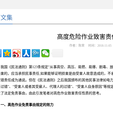
师文集
高度危险作业致害责
作者：陈荣 时间：2018-11-0
我国《民法通则》第123条规定“从事高空、高压、易燃、易爆、剧毒
损害的，应当承担民事责任;如果能够证明损害是由受害人故意造成的，不
过错责任成为通说。但在《民法通则》之后我国颁布的其他民事法律如电力
身过错”、“受害人或者其受雇人、代理人的过错”、“受害人自身原因”等
大了法定免责事由，由此引发笔者对高危作业致害责任性质的思考。
一、高危作业免责事由规定的效力