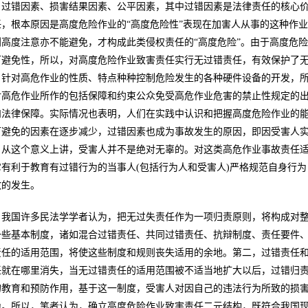
：过错因素、损害结果因素、公平因素，其中过错因素是法律责任的核心
任，根本原因是高度危险作业的“高度危险性”表现在加害人从事的这种作
到高度注意亦不能避免，才构成此类侵权责任的“高度危险”。由于高度危险
可避免性，所以，对高度危险作业致害责任实行无过错责任，有效保护了
，针对高危作业的性质、特点种种控制危险发生的各种硬件设备的开发，
对高危作业所作的包括保障和约束公众免受高危作业危害的禁止性规定的
和法律保障。实际情况也表明，人们在实践中认识和把握高度危险作业的能
可避免的因素在逐步减少，过错因素也成为事故发生的原因，即因受害人
。从这个意义上讲，受害人并不是绝对无辜的。对这类高危作业事故责任
它有利于教育有过错行为的当事人(包括行为人和受害人)严格规范自身行
故的发生。
我国许多民法学学者认为，把无过失责任作为一项归责原则，将构成对
一些基本制度，诸如混合过错责任、共同过错责任、抗辩制度、责任要件
责任的适用范围，将使这些制度和规则丧失适用的余地。第二，过错责任
任就在哪里消失，当无过错责任的适用范围被不适当地扩大以后，过错归
的教育和预防作用，基于这一制度，受害人对因自己的违法行为所致的损
为。所以，笔者认为，确立高度危险作业致害责任二元结构，既符合我国