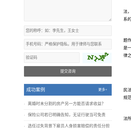
法
系
题
是
律
提交咨询
成功案例
更多+
民
规
离婚时未分割的房产另一方能否请求收益？
保险公司若已明确告知，无证行驶当可免责
法
选任过失背景下雇员人身损害赔偿的责任分担