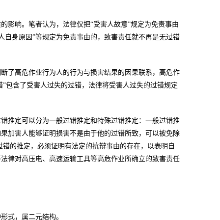
的影响。笔者认为，法律仅把“受害人故意”规定为免责事由
害人自身原因”等规定为免责事由的，致害责任就不再是无过错
割断了高危作业行为人的行为与损害结果的因果联系，高危作
错”包含了受害人过失的过错，法律将受害人过失的过错规定
过错推定可以分为一般过错推定和特殊过错推定：一般过错推
如果加害人能够证明损害不是由于他的过错所致，可以被免除
过错的推定，必须证明有法定的抗辩事由的存在，以表明自
等法律对高压电、高速运输工具等高危作业所确立的致害责任
种形式，属二元结构。