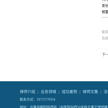
变
倒
联
及
下
律师介绍
|
业务领域
|
成功案例
|
律师文集
|
法
联系方式：18737270354
地址：内黄县朝阳路西段（中医院向西50米路北秉正律师楼三