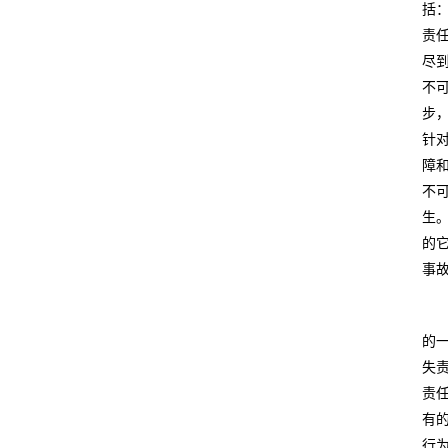
括
责
尽
不
步
针
障
不
生
的
事
的
失
责
有
行