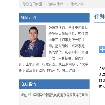
您所在的位置：
内黄县律师
>
律师文集
律
律师介绍
张振杰律师，毕业于河南财
经政法大学法律系，现任河
南秉正律师事务所专职律
师，擅长领域：婚姻家庭、
民间借贷、刑事辩护、交通
事故、人身损害、合同纠
纷、土地纠纷、行政诉讼。执业期间参与了大量
人
的诉讼及非诉讼案件的运作，将...
详细>>
无
自
在线咨询
扩