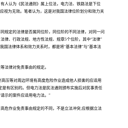
，有人认为《民法通则》属上位法，电力法、铁路法是下位
定应视为无效。笔者认为，这是对我国法律位阶划分和效力关
不同规定的法律是否属同位阶，同位阶的不同法律，对同一问
法律、行政法规、地方性法规、规章5个位阶，其中“法律”
我国法律体系和效力关系时，都是将“基本法律”与“基本法
法等法律对免责事由的规定。
事高空高压等对周边环境有高度危险作业造成他人损害的应适用
定是有区别的。但电力法是民法通则颁布实施后对民事责任
请示的案件应适用电力法。”
高危作业免责事由规定的不同，不是立法冲突;应根据立法