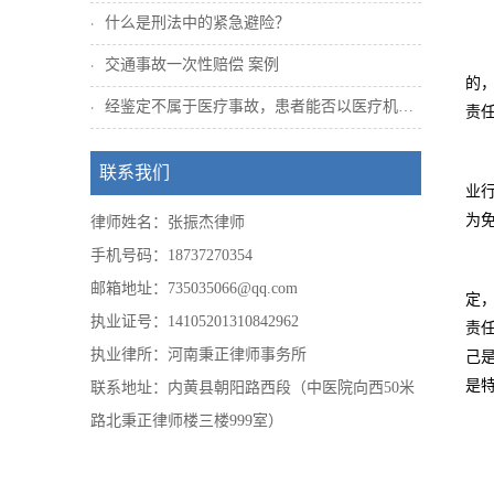
什么是刑法中的紧急避险？
交通事故一次性赔偿 案例
的
经鉴定不属于医疗事故，患者能否以医疗机构...
责
联系我们
业
为
律师姓名：张振杰律师
手机号码：18737270354
邮箱地址：735035066@qq.com
定
执业证号：14105201310842962
责
执业律所：河南秉正律师事务所
己
是
联系地址：内黄县朝阳路西段（中医院向西50米
路北秉正律师楼三楼999室）