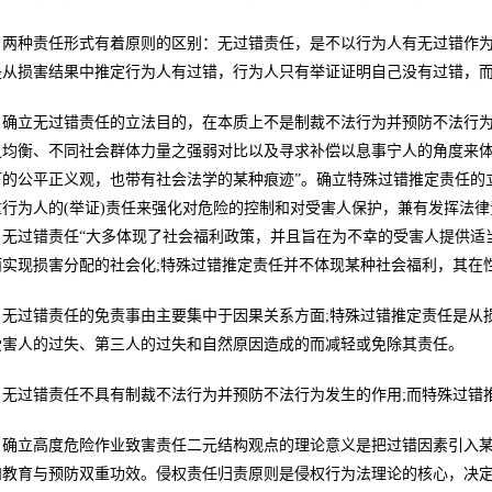
两种责任形式有着原则的区别：无过错责任，是不以行为人有无过错作为
是从损害结果中推定行为人有过错，行为人只有举证证明自己没有过错，
确立无过错责任的立法目的，在本质上不是制裁不法行为并预防不法行为
之均衡、不同社会群体力量之强弱对比以及寻求补偿以息事宁人的角度来
下的公平正义观，也带有社会法学的某种痕迹”。确立特殊过错推定责任的
重行为人的(举证)责任来强化对危险的控制和对受害人保护，兼有发挥法
。无过错责任“大多体现了社会福利政策，并且旨在为不幸的受害人提供适
实现损害分配的社会化;特殊过错推定责任并不体现某种社会福利，其在性质
无过错责任的免责事由主要集中于因果关系方面;特殊过错推定责任是从
受害人的过失、第三人的过失和自然原因造成的而减轻或免除其责任。
无过错责任不具有制裁不法行为并预防不法行为发生的作用;而特殊过错
确立高度危险作业致害责任二元结构观点的理论意义是把过错因素引入
和教育与预防双重功效。侵权责任归责原则是侵权行为法理论的核心，决