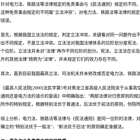
针对电力法、铁路法等法律规定的免责事由与《民法通则》规定的不同
，这种免责事由规定的不同属“立法冲突”，对电力法、铁路法等法律的规
的误读。
首先，根据我国立法法的规定，判定立法冲突，关键看对同一问题作出
作出不同规定，不是立法冲突。立法法对我国法律体系的位阶划分是宪法、
一个位阶。立法法并未对“法律”再作不同位阶的划分。宪法、立法法在论及
之外的其他法律”统称为“法律”，并未规定它们的效力存在不同。
其次，直到目前我国最高立法、司法机关并未修改或否定电力法、铁路
《最高人民法院[2000]法民字第5号对黑龙江省高级人民法院关于从
法通则还是电力法的请示的复函》中明确指出：“两部法律对归责原则的规
范所作的特别规定，根据特别法优于普通法，后法优于前法的原则，你院所
综上分析，电力法、铁路法等法律与《民法通则》是同一位阶的法律，对
所确立的“特别法优于一般法”、“新法优于旧法”的原则确定准据法。