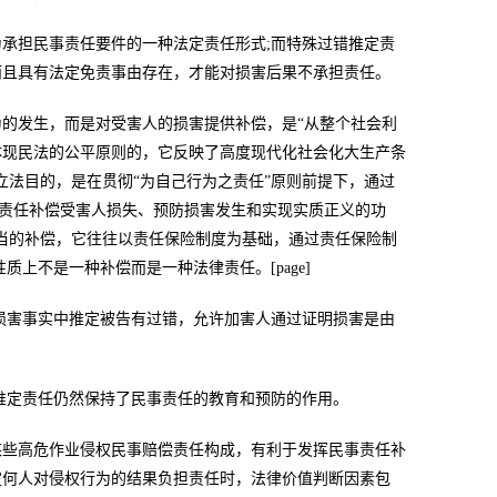
承担民事责任要件的一种法定责任形式;而特殊过错推定责
而且具有法定免责事由存在，才能对损害后果不承担责任。
的发生，而是对受害人的损害提供补偿，是“从整个社会利
体现民法的公平原则的，它反映了高度现代化社会化大生产条
立法目的，是在贯彻“为自己行为之责任”原则前提下，通过
律责任补偿受害人损失、预防损害发生和实现实质正义的功
当的补偿，它往往以责任保险制度为基础，通过责任保险制
上不是一种补偿而是一种法律责任。[page]
损害事实中推定被告有过错，允许加害人通过证明损害是由
推定责任仍然保持了民事责任的教育和预防的作用。
某些高危作业侵权民事赔偿责任构成，有利于发挥民事责任补
定何人对侵权行为的结果负担责任时，法律价值判断因素包