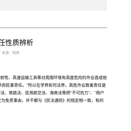
任性质辨析
5 来源：网络
、放射性、高速运输工具等对周围环境有高度危险的作业造成他
承担民事责任。”所以在学界和司法界，高危作业致害责任是
法、铁路法、民用航空法、海商法等把“不可抗力”、“用户
规定为免责事由，并不都与《民法通则》的规定相一致，有的