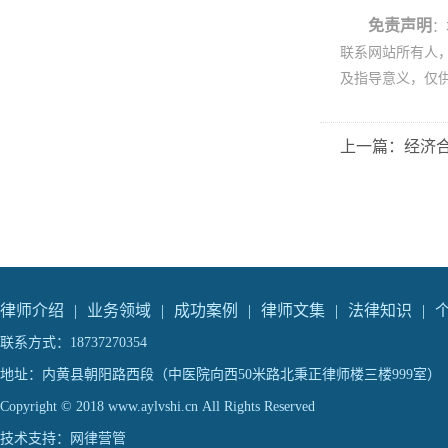
免责声明
：
联系网站所有人
及指导意义，仅
上一篇：经济
律师介绍
|
业务领域
|
成功案例
|
律师文集
|
法律知识
|
联系方式：18737270354
地址：内黄县朝阳路西段（中医院向西50米路北秉正律师楼三楼999室）
Copyright © 2018 www.aylvshi.cn All Rights Reserved
技术支持：
网律营管