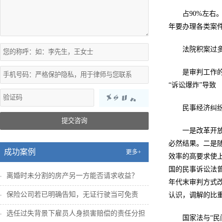
占90%左右
年要办理各类案
法院积案过
是审判工作的
“诉讼爆炸”导致
民事经济纠
提交咨询
一是改革开
必然结果。二是
成功案例
更多+
效率的高要求使
国的民事诉讼法曾
离婚时未分割的房产另一方能否请求收益？
年代末审判方式
保险公司若已明确告知，无证行驶当可免责
认识，调解的比
选任过失背景下雇员人身损害赔偿的责任分担
国家法与“民