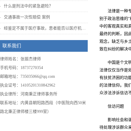
什么是刑法中的紧急避险？
法律是一种
交通事故一次性赔偿 案例
别于政治思维的“
中的客观真实和
经鉴定不属于医疗事故，患者能否以医疗机构...
最终的判断，因
观念，缺乏与乡
联系我们
致在纠纷的解决中
律师姓名：张振杰律师
中国是个文
手机号码：18737270354
法律仅仅当作是
邮箱地址：735035066@qq.com
有扶贫济困的功
执业证号：14105201310842962
的法律信仰。我
众涉法涉诉信访不
执业律所：河南秉正律师事务所
联系地址：内黄县朝阳路西段（中医院向西50米
信访问题
路北秉正律师楼三楼999室）
影响社会和谐
待处理涉诉群众来